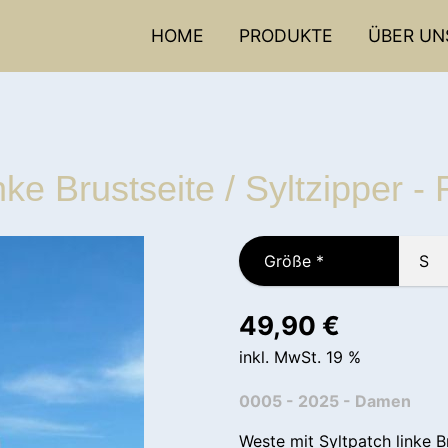
HOME
PRODUKTE
ÜBER UN
ke Brustseite / Syltzipper - 
Größe
*
49,90
€
inkl. MwSt. 19 %
0005 - 2025 - Damen
Weste mit Syltpatch linke Br