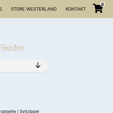
0
S
STORE WESTERLAND
KONTAKT
Flieder
ustseite / Syltzipper