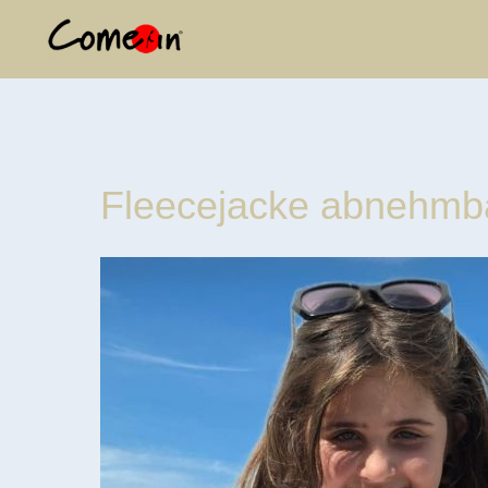
Fleecejacke abnehmb