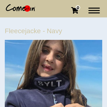
0
Fleecejacke - Navy