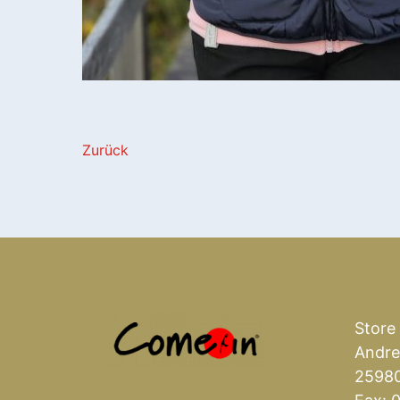
Zurück
Store
Andre
25980