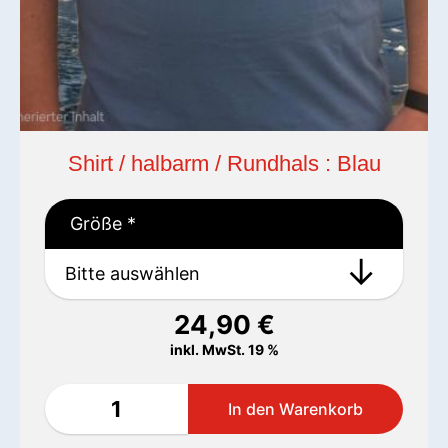
Shirt / halbarm / Rundhals : Blau
Größe
*
24,90
€
inkl. MwSt. 19 %