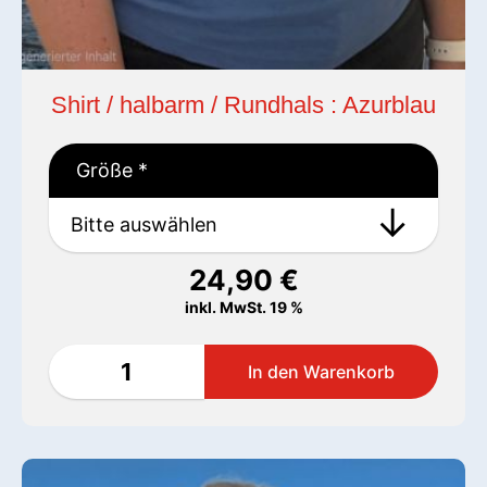
Shirt / halbarm / Rundhals : Azurblau
Größe
*
24,90
€
inkl. MwSt. 19 %