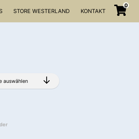
0
S
STORE WESTERLAND
KONTAKT
der