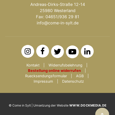
Andreas-Dirks-Straße 12-14
25980 Westerland
Fax: 04651/936 29 81
info@come-in-sylt.de
Kontakt
Widerrufsbelehrung
Bestellung online widerrufen
Ruecksendungsformular
AGB
Impressum
Datenschutz
© Come in Sylt | Umsetzung der Website
WWW.DOCKMEDIA.DE
↑