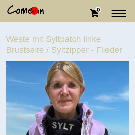
0
Weste mit Syltpatch linke
Brustseite / Syltzipper - Flieder