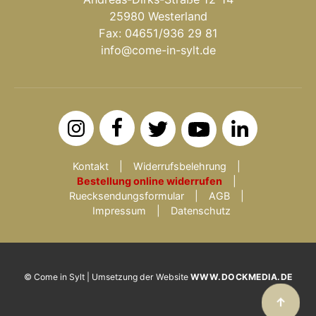
25980 Westerland
Fax: 04651/936 29 81
info@come-in-sylt.de
Kontakt
Widerrufsbelehrung
Bestellung online widerrufen
Ruecksendungsformular
AGB
Impressum
Datenschutz
© Come in Sylt | Umsetzung der Website
WWW.DOCKMEDIA.DE
↑