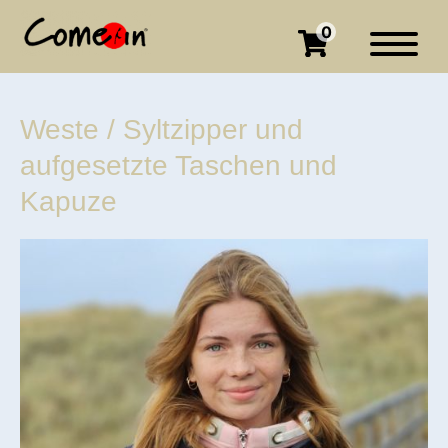
0
Weste / Syltzipper und
aufgesetzte Taschen und
Kapuze